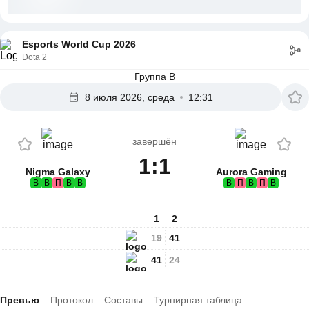
Esports World Cup 2026
Dota 2
Группа B
8 июля 2026, среда
12:31
завершён
1:1
Nigma Galaxy
Aurora Gaming
В
В
П
В
В
В
П
В
П
В
1
2
19
41
41
24
Превью
Протокол
Составы
Турнирная таблица