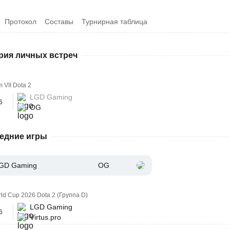
Протокол
Составы
Турнирная таблица
рия личных встреч
 VII Dota 2
LGD Gaming
6
OG
едние игры
GD Gaming
OG
rld Cup 2026 Dota 2 (Группа D)
LGD Gaming
6
Virtus.pro