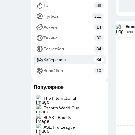
Топ
38
Футбол
211
Espo
Хоккей
14
Dota 
Теннис
36
Баскетбол
34
Киберспорт
64
Волейбол
10
Популярное
The International
Esports World Cup
BLAST Bounty
XSE Pro League