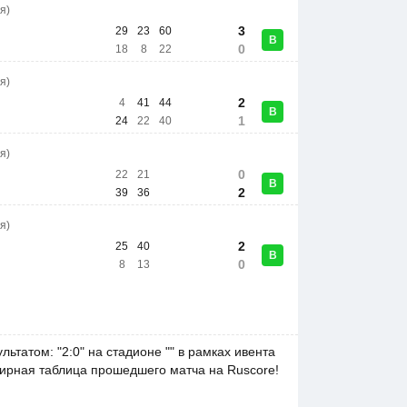
я)
3
29
23
60
В
0
18
8
22
я)
2
4
41
44
В
1
24
22
40
я)
0
22
21
В
2
39
36
я)
2
25
40
В
0
8
13
татом: "2:0" на стадионе "" в рамках ивента
рнирная таблица прошедшего матча на Ruscore!