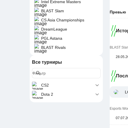
Intel Extreme Masters
BLAST Slam
Превью
CS Asia Championships
DreamLeague
Исто
PGL Astana
BLAST Rivals
BLAST Slam
28.05.2
Все турниры
Посл
CS2
L
Dota 2
Esports Wo
07.07.2