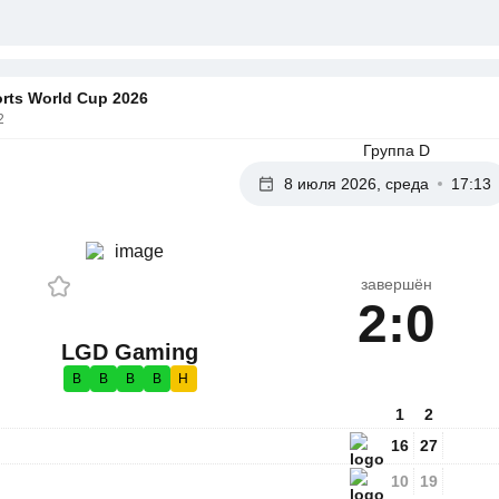
rts World Cup 2026
2
Группа D
8 июля 2026, среда
17:13
завершён
2:0
LGD Gaming
В
В
В
В
Н
1
2
16
27
10
19