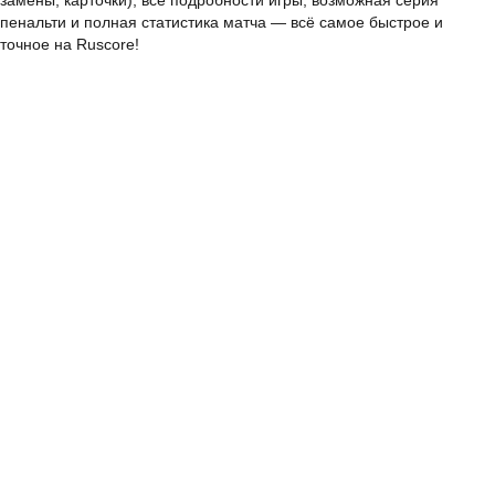
замены, карточки), все подробности игры, возможная серия
пенальти и полная статистика матча — всё самое быстрое и
точное на Ruscore!