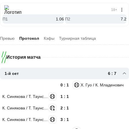
18+
П1
1.06
П2
7.2
Превью
Протокол
Кэфы
Турнирная таблица
История матча
1-й сет
6 : 7
0 : 1
Х. Гуо / К. Младенович
К. Синякова / Т. Таунсенд
1 : 1
К. Синякова / Т. Таунсенд
2 : 1
К. Синякова / Т. Таунсенд
3 : 1