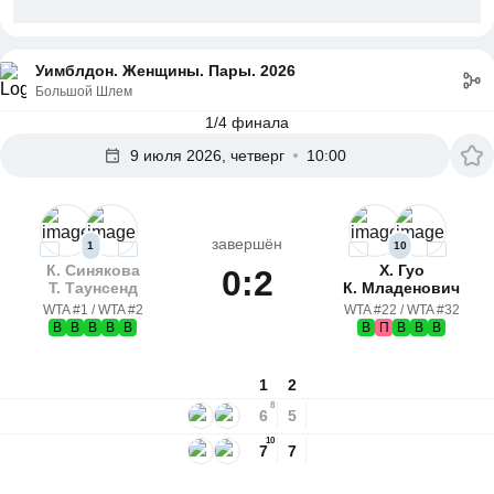
Уимблдон. Женщины. Пары. 2026
Большой Шлем
1/4 финала
9 июля 2026, четверг
10:00
завершён
1
10
К. Синякова
Х. Гуо
0:2
Т. Таунсенд
К. Младенович
WTA #1 / WTA #2
WTA #22 / WTA #32
В
В
В
В
В
В
П
В
В
В
1
2
8
6
5
10
7
7