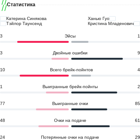
Статистика
Катерина Синякова
Ханью Гуо
Тэйлор Таунсенд
Кристина Младенович
3
Эйсы
1
3
Двойные ошибки
9
10
Всего брейк-пойнтов
4
1
Выигранные брейк-пойнты
2
77
Выигранные очки
85
48
Очки на подаче
61
24
Потерянные очки на подаче
29