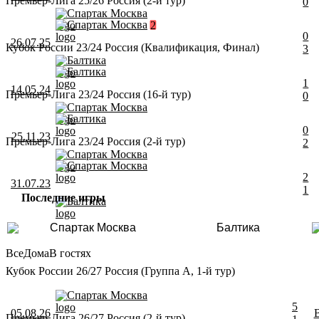
Премьер-Лига 25/26 Россия (2-й тур)
0
Спартак Москва
Спартак Москва
2
0
26.07.25
Кубок России 23/24 Россия (Квалификация, Финал)
3
Балтика
Балтика
1
14.05.24
Премьер-Лига 23/24 Россия (16-й тур)
0
Спартак Москва
Балтика
0
25.11.23
Премьер-Лига 23/24 Россия (2-й тур)
2
Спартак Москва
Спартак Москва
2
31.07.23
1
Последние игры
Балтика
Спартак Москва
Балтика
Все
Дома
В гостях
Кубок России 26/27 Россия (Группа A, 1-й тур)
Спартак Москва
5
05.08.26
Премьер-Лига 26/27 Россия (2-й тур)