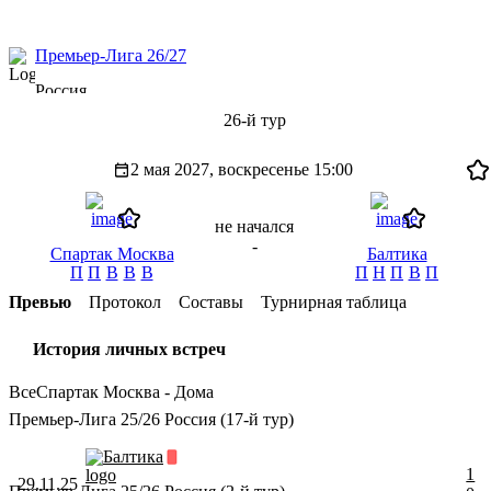
Премьер-Лига 26/27
Россия
26-й тур
2 мая 2027, воскресенье
15:00
не начался
-
Спартак Москва
Балтика
П
П
В
В
В
П
Н
П
В
П
Превью
Протокол
Составы
Турнирная таблица
История личных встреч
Все
Спартак Москва - Дома
Премьер-Лига 25/26 Россия (17-й тур)
Балтика
1
29.11.25