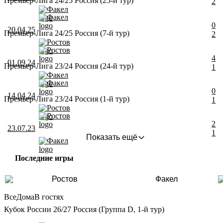
Премьер-Лига 24/25 Россия (25-й тур)
2
Факел
Факел
0
20.04.25
Премьер-Лига 24/25 Россия (7-й тур)
2
Ростов
Ростов
4
01.09.24
Премьер-Лига 23/24 Россия (24-й тур)
1
Факел
Факел
0
14.04.24
Премьер-Лига 23/24 Россия (1-й тур)
1
Ростов
Ростов
2
23.07.23
1
Показать ещё
Факел
Последние игры
Ростов
Факел
Все
Дома
В гостях
Кубок России 26/27 Россия (Группа D, 1-й тур)