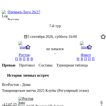
Премьер-Лига 26/27
Россия
7-й тур
5 сентября 2026, суббота
16:00
не начался
-
Ростов
Факел
П
В
П
В
В
Н
В
П
П
П
Превью
Протокол
Составы
Турнирная таблица
История личных встреч
Все
Ростов - Дома
Товарищеские матчи 2025 Клубы (Регулярный сезон)
Ростов
0
12.07.25