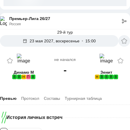
Премьер-Лига 26/27
Россия
29-й тур
23 мая 2027, воскресенье
15:00
не начался
-
Динамо М
Зенит
В
В
Н
П
В
Н
В
В
В
В
Превью
Протокол
Составы
Турнирная таблица
История личных встреч