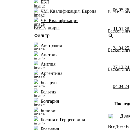
ББЛ
06.05.26
ЧМ. Квалификация. Европа
Баскет лиг
ЧЕ. Квалификация
Все турниры
11.01.26
Баскет лиг
Австралия
24.04.25
Баскет лиг
Австрия
Англия
27.12.24
Баскет лиг
Аргентина
Беларусь
04.04.24
Бельгия
Болгария
Послед
Боливия
Дзи
Босния и Герцеговина
Все
Дома
В 
Бразилия