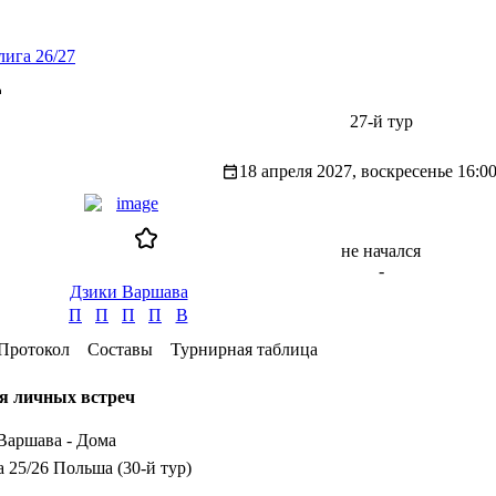
лига 26/27
а
27-й тур
18 апреля 2027, воскресенье
16:0
не начался
-
Дзики Варшава
П
П
П
П
В
Протокол
Составы
Турнирная таблица
я личных встреч
Варшава - Дома
а 25/26 Польша (30-й тур)