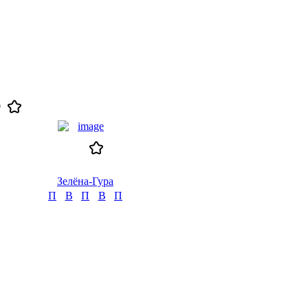
0
Зелёна-Гура
П
В
П
В
П