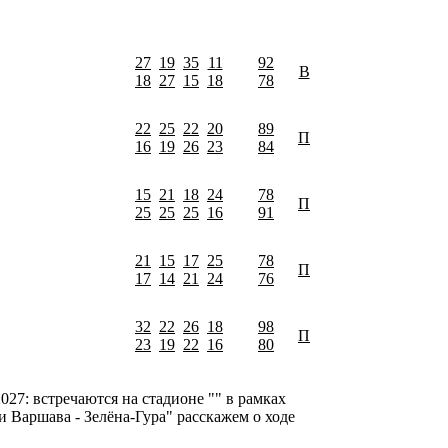
27
19
35
11
92
В
18
27
15
18
78
22
25
22
20
89
П
16
19
26
23
84
15
21
18
24
78
П
25
25
25
16
91
21
15
17
25
78
П
17
14
21
24
76
32
22
26
18
98
П
23
19
22
16
80
027: встречаются на стадионе "" в рамках
и Варшава - Зелёна-Гура" расскажем о ходе