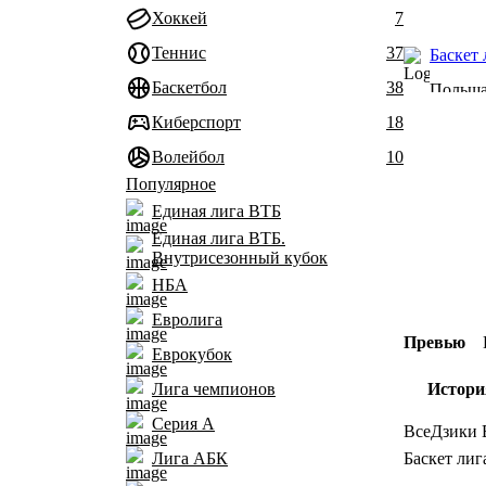
Хоккей
7
Теннис
37
Баскет 
Баскетбол
38
Польш
Киберспорт
18
Волейбол
10
Популярное
Единая лига ВТБ
Единая лига ВТБ.
Внутрисезонный кубок
НБА
Евролига
Превью
Еврокубок
Лига чемпионов
Истори
Серия A
Все
Дзики 
Баскет лиг
Лига АБК