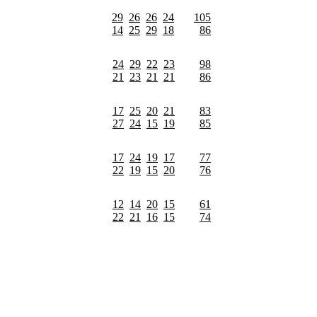
29
26
26
24
105
14
25
29
18
86
24
29
22
23
98
21
23
21
21
86
17
25
20
21
83
27
24
15
19
85
17
24
19
17
77
22
19
15
20
76
12
14
20
15
61
22
21
16
15
74