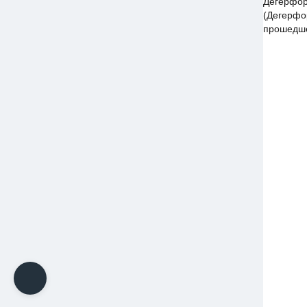
Дегерфор
(Дегерфор
прошедше