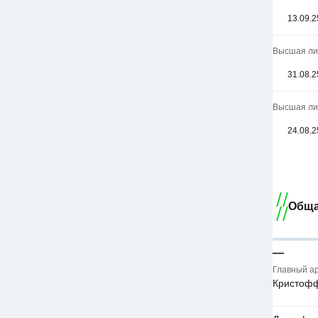
13.09.2
Высшая лиг
31.08.2
Высшая лиг
24.08.2
Обща
—
Главный а
Кристофф