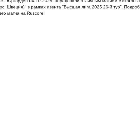
с - Юргорден 04-10-2025: порадовали отличным матчем с итоговым 
с, Швеция)" в рамках ивента "Высшая лига 2025 26-й тур". Подроб
го матча на Ruscore!