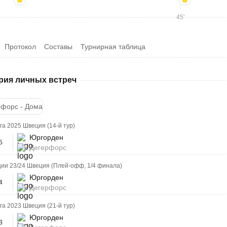
45'
Протокол
Составы
Турнирная таблица
рия личных встреч
рфорс - Дома
а 2025 Швеция (14-й тур)
Юргорден
5
Дегерфорс
ии 23/24 Швеция (Плей-офф, 1/4 финала)
Юргорден
4
Дегерфорс
а 2023 Швеция (21-й тур)
Юргорден
3