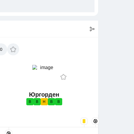
00
Юргорден
В
В
Н
В
В