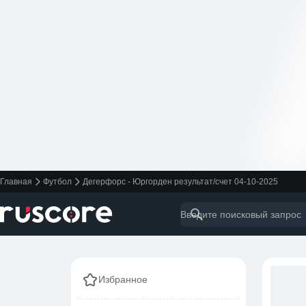
Главная
Футбол
Дегерфорс - Юргорден результат/счет 04-10-2025
Избранное