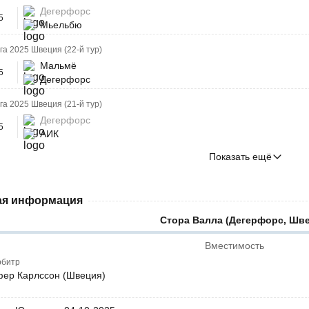
Дегерфорс
5
Мьельбю
а 2025 Швеция (22-й тур)
Мальмё
5
Дегерфорс
а 2025 Швеция (21-й тур)
Дегерфорс
5
АИК
Показать ещё
я информация
Стора Валла (Дегерфорс, Шв
Вместимость
рбитр
ер Карлссон (Швеция)