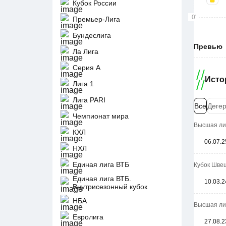
Кубок России
0'
Премьер-Лига
Бундеслига
Превью
Ла Лига
Серия А
Исто
Лига 1
Лига PARI
Все
Деге
Чемпионат мира
Высшая лиг
КХЛ
06.07.2
НХЛ
Единая лига ВТБ
Кубок Швец
Единая лига ВТБ.
10.03.2
Внутрисезонный кубок
НБА
Высшая лиг
Евролига
27.08.2