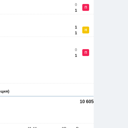
0
П
1
1
Н
1
0
П
1
еция)
10 605