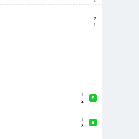
1
2
1
1
В
2
1
В
3