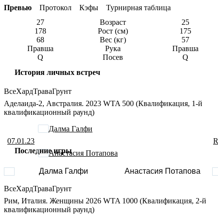
Превью
Протокол
Кэфы
Турнирная таблица
27
Возраст
25
178
Рост (см)
175
68
Вес (кг)
57
Правша
Рука
Правша
Q
Посев
Q
История личных встреч
Все
Хард
Трава
Грунт
Аделаида-2, Австралия. 2023 WTA 500 (Квалификация, 1-й
квалификационный раунд)
Далма Галфи
07.01.23
R
Последние игры
Анастасия Потапова
Далма Галфи
Анастасия Потапова
Все
Хард
Трава
Грунт
Рим, Италия. Женщины 2026 WTA 1000 (Квалификация, 2-й
квалификационный раунд)