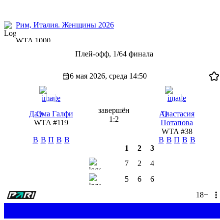
Рим, Италия. Женщины 2026
WTA 1000
Плей-офф, 1/64 финала
6 мая 2026, среда
14:50
завершён
Далма Галфи
Q
Анастасия
Q
1:2
WTA #119
Потапова
WTA #38
В
В
П
В
В
В
В
П
В
В
1
2
3
7
2
4
5
6
6
18+
П1
3
П2
1