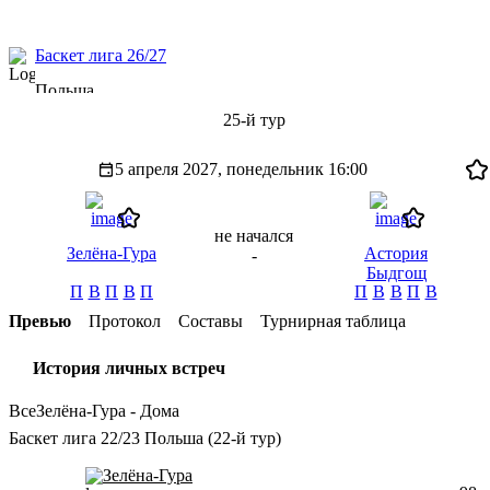
Баскет лига 26/27
Польша
25-й тур
5 апреля 2027, понедельник
16:00
не начался
Зелёна-Гура
Астория
-
Быдгощ
П
В
П
В
П
П
В
В
П
В
Превью
Протокол
Составы
Турнирная таблица
История личных встреч
Все
Зелёна-Гура - Дома
Баскет лига 22/23 Польша (22-й тур)
Зелёна-Гура