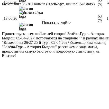
85
15.06.26
Баскет лига 25/26 Польша (Плей-офф, Финал, 3-й матч)
73
Легия
Зелёна-Гура
63
13.06.26
79
Показать ещё
Легия
Приветствуем всех любителей спорта! Зелёна-Гура - Астория
Быдгощ 05-04-2027: встречаются на стадионе "" в рамках ивент
"Баскет лига 26/27 25-й тур". 05-04-2027 болельщикам команд
"Зелёна-Гура - Астория Быдгощ" расскажем о ходе матча,
предоставляя самую быструю и подробную статистику, на
Ruscore!