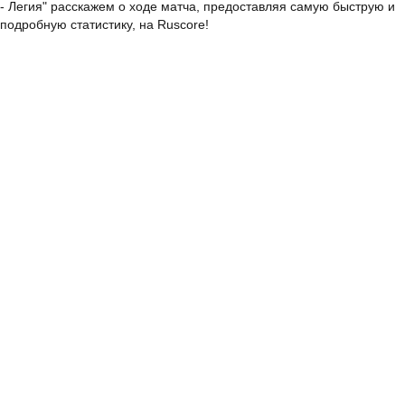
- Легия" расскажем о ходе матча, предоставляя самую быструю и
подробную статистику, на Ruscore!