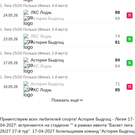
1. Лига 25/26 Польша (Финал, 4-й матч)
ЛКС Лодзь
88
24.05.26
П
Астория Быдгощ
69
1. Лига 25/26 Польша (Финал, 3-й матч)
ЛКС Лодзь
74
23.05.26
В
Астория Быдгощ
81
1. Лига 25/26 Польша (Финал, 2-й матч)
Астория Быдгощ
84
17.05.26
В
ЛКС Лодзь
64
1. Лига 25/26 Польша (Финал, 1-й матч)
Астория Быдгощ
71
16.05.26
П
ЛКС Лодзь
85
Показать ещё
Приветствуем всех любителей спорта! Астория Быдгощ - Легия 17-
04-2027: встречаются на стадионе "" в рамках ивента "Баскет лига
26/27 27-й тур". 17-04-2027 болельщикам команд "Астория Быдгощ