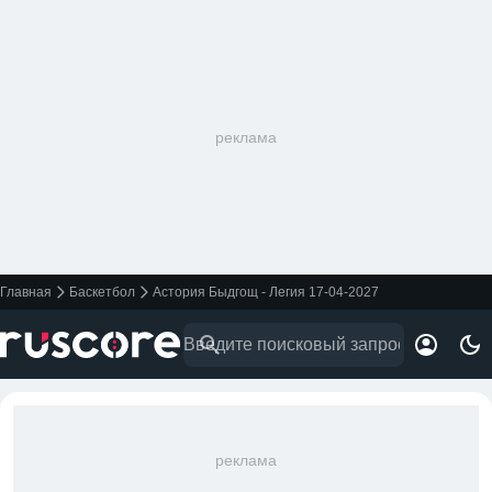
реклама
Главная
Баскетбол
Астория Быдгощ - Легия 17-04-2027
реклама