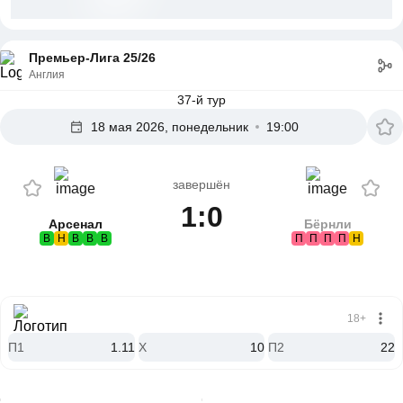
Премьер-Лига 25/26
Англия
37-й тур
18 мая 2026, понедельник
19:00
завершён
1:0
Арсенал
Бёрнли
В
Н
В
В
В
П
П
П
П
Н
18+
П1
1.11
X
10
П2
22