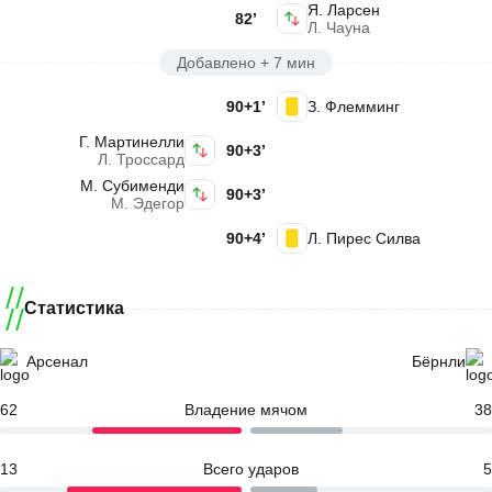
Я. Ларсен
82’
Л. Чауна
Добавлено + 7 мин
90+1’
З. Флемминг
Г. Мартинелли
90+3’
Л. Троссард
М. Субименди
90+3’
М. Эдегор
90+4’
Л. Пирес Силва
Статистика
Арсенал
Бёрнли
62
Владение мячом
38
13
Всего ударов
5