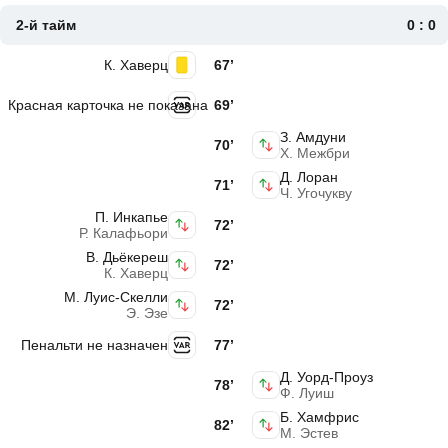
2-й тайм
0 : 0
К. Хаверц
67’
Красная карточка не показана
69’
З. Амдуни
70’
Х. Межбри
Д. Лоран
71’
Ч. Угочукву
П. Инкапье
72’
Р. Калафьори
В. Дьёкереш
72’
К. Хаверц
М. Луис-Скелли
72’
Э. Эзе
Пенальти не назначен
77’
Д. Уорд-Проуз
78’
Ф. Луиш
Б. Хамфрис
82’
М. Эстев