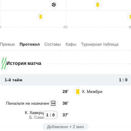
'
45'
9
Превью
Протокол
Составы
Кэфы
Турнирная таблица
История матча
1-й тайм
1 : 0
28’
Х. Межбри
Пенальти не назначен
36’
К. Хаверц
1 : 0
37’
Б. Сака
Добавлено + 2 мин